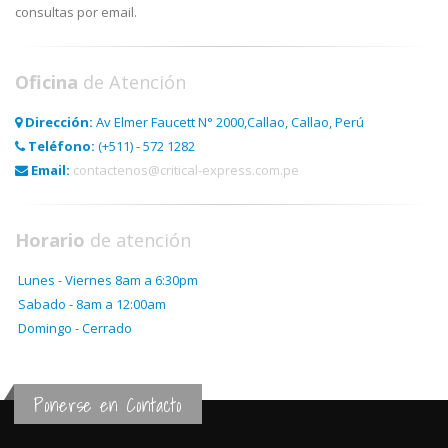
consultas por email.
Oficina
de Atención
Dirección:
Av Elmer Faucett N° 2000,Callao, Callao, Perú
Teléfono:
(+511) - 572 1282
Email:
contactenos@critical-express.com.pe
Horario
de atención
Lunes - Viernes 8am a 6:30pm
Sabado - 8am a 12:00am
Domingo - Cerrado
Ponerse en Contacto